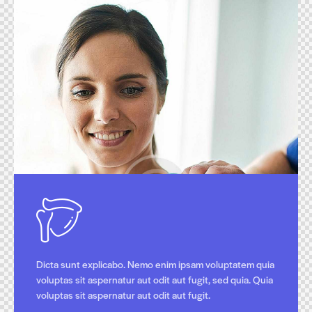
Dicta sunt explicabo. Nemo enim ipsam voluptatem quia
voluptas sit aspernatur aut odit aut fugit, sed quia. Quia
voluptas sit aspernatur aut odit aut fugit.